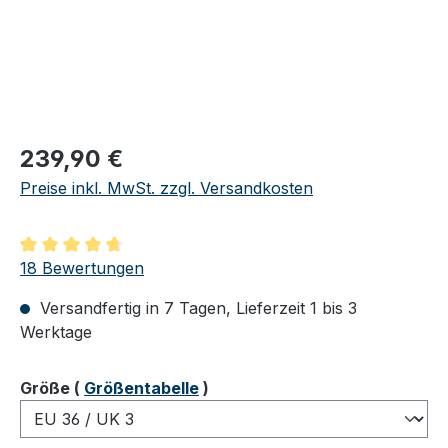
Regulärer Preis:
239,90 €
Preise inkl. MwSt. zzgl. Versandkosten
Durchschnittliche Bewertung von 4.83 von 5 Sternen
18 Bewertungen
Versandfertig in 7 Tagen, Lieferzeit 1 bis 3
Werktage
auswählen
Größe
(
Größentabelle
)