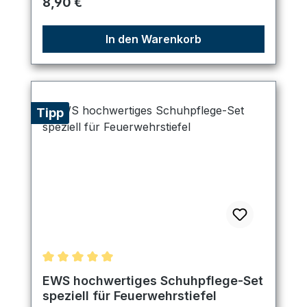
Regulärer Preis:
8,90 €
In den Warenkorb
Tipp
Durchschnittliche Bewertung von 5 von 5 Sternen
EWS hochwertiges Schuhpflege-Set
speziell für Feuerwehrstiefel