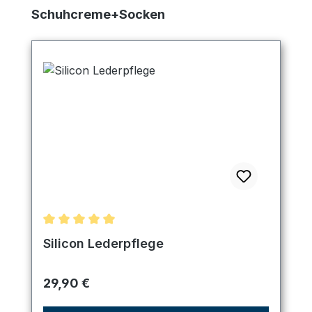
Produktgalerie überspringen
Schuhcreme+Socken
Durchschnittliche Bewertung von 5 von 5 Sternen
Silicon Lederpflege
Regulärer Preis:
29,90 €