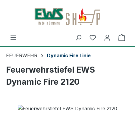
Zum Hauptinhalt springen
Ware
FEUERWEHR
Dynamic Fire Linie
Feuerwehrstiefel EWS
Dynamic Fire 2120
Bildergalerie überspringen