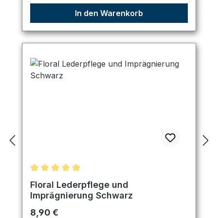
In den Warenkorb
Durchschnittliche Bewertung von 5 von 5 Sternen
Floral Lederpflege und
Imprägnierung Schwarz
Regulärer Preis:
8,90 €