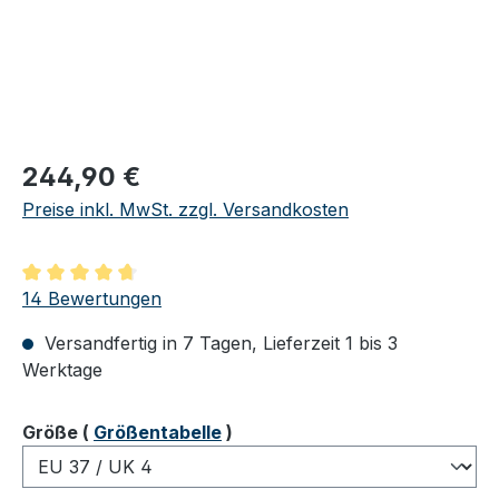
Regulärer Preis:
244,90 €
Preise inkl. MwSt. zzgl. Versandkosten
Durchschnittliche Bewertung von 4.86 von 5 Sternen
14 Bewertungen
Versandfertig in 7 Tagen, Lieferzeit 1 bis 3
Werktage
auswählen
Größe
(
Größentabelle
)