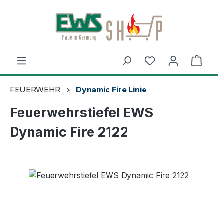
Zum Hauptinhalt springen
Ware
FEUERWEHR
Dynamic Fire Linie
Feuerwehrstiefel EWS
Dynamic Fire 2122
Bildergalerie überspringen