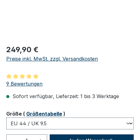
Regulärer Preis:
249,90 €
Preise inkl. MwSt. zzgl. Versandkosten
Durchschnittliche Bewertung von 5 von 5 Sternen
9 Bewertungen
Sofort verfügbar, Lieferzeit: 1 bis 3 Werktage
auswählen
Größe
(
Größentabelle
)
Produkt Anzahl: Gib den gewünschten We