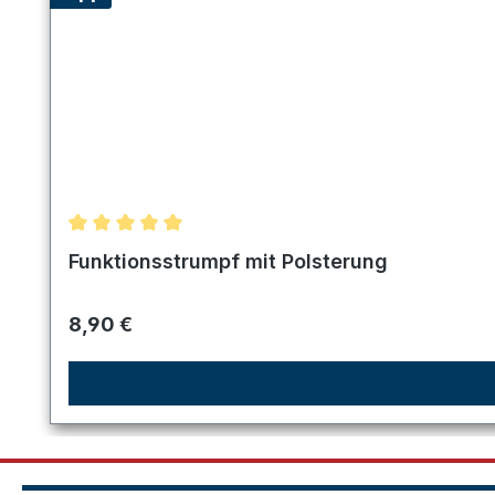
Durchschnittliche Bewertung von 5 von 5 Sternen
Funktionsstrumpf mit Polsterung
Regulärer Preis:
8,90 €