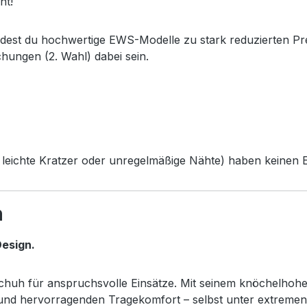
ht!
ndest du hochwertige EWS-Modelle zu stark reduzierten Pr
chungen (2. Wahl) dabei sein.
leichte Kratzer oder unregelmäßige Nähte) haben keinen Ei
h
esign.
sschuh für anspruchsvolle Einsätze. Mit seinem knöchelhoh
z und hervorragenden Tragekomfort – selbst unter extreme