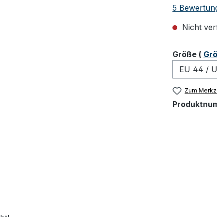
Durchschnit
5 Bewertun
Nicht ver
ausw
Größe
(
Grö
Zum Merkze
Produktnu