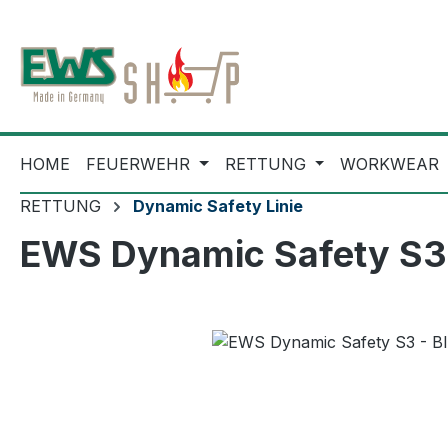
m Hauptinhalt springen
Zur Suche springen
Zur Hauptnavigation springen
HOME
FEUERWEHR
RETTUNG
WORKWEAR
RETTUNG
Dynamic Safety Linie
EWS Dynamic Safety S3 
Bildergalerie überspringen