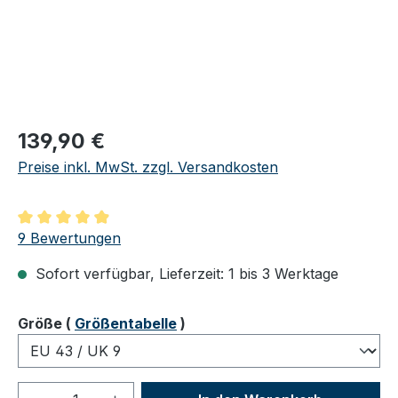
Regulärer Preis:
139,90 €
Preise inkl. MwSt. zzgl. Versandkosten
Durchschnittliche Bewertung von 4.89 von 5 Sternen
9 Bewertungen
Sofort verfügbar, Lieferzeit: 1 bis 3 Werktage
auswählen
Größe
(
Größentabelle
)
Produkt Anzahl: Gib den gewünschten We