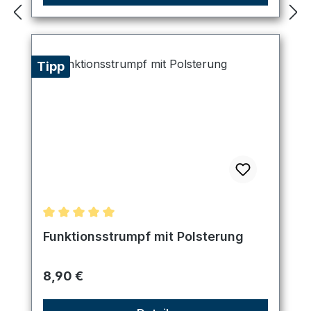
Tipp
Durchschnittliche Bewertung von 5 von 5 Sternen
Funktionsstrumpf mit Polsterung
Regulärer Preis:
8,90 €