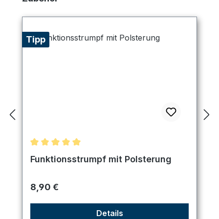
Tipp
Durchschnittliche Bewertung von 5 von 5 Sternen
Funktionsstrumpf mit Polsterung
Regulärer Preis:
8,90 €
Details