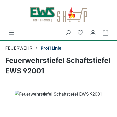
Zum Hauptinhalt springen
Ware
FEUERWEHR
Profi Linie
Feuerwehrstiefel Schaftstiefel
EWS 92001
Bildergalerie überspringen