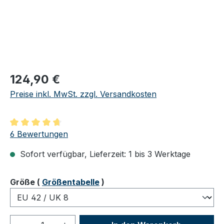
Regulärer Preis:
124,90 €
Preise inkl. MwSt. zzgl. Versandkosten
Durchschnittliche Bewertung von 4.83 von 5 Sternen
6 Bewertungen
Sofort verfügbar, Lieferzeit: 1 bis 3 Werktage
auswählen
Größe
(
Größentabelle
)
Produkt Anzahl: Gib den gewünschten We