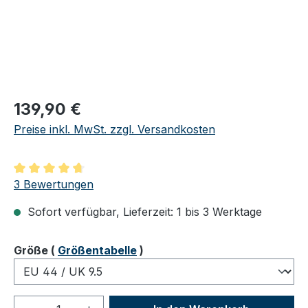
Regulärer Preis:
139,90 €
Preise inkl. MwSt. zzgl. Versandkosten
Durchschnittliche Bewertung von 4.67 von 5 Sternen
3 Bewertungen
Sofort verfügbar, Lieferzeit: 1 bis 3 Werktage
auswählen
Größe
(
Größentabelle
)
Produkt Anzahl: Gib den gewünschten We