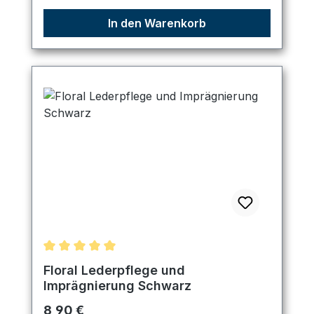
In den Warenkorb
Durchschnittliche Bewertung von 5 von 5 Sternen
Floral Lederpflege und
Imprägnierung Schwarz
Regulärer Preis:
8,90 €