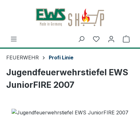
Zum Hauptinhalt springen
Ware
FEUERWEHR
Profi Linie
Jugendfeuerwehrstiefel EWS
JuniorFIRE 2007
Bildergalerie überspringen