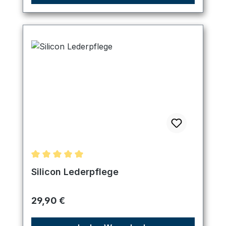
Durchschnittliche Bewertung von 5 von 5 Sternen
Silicon Lederpflege
Regulärer Preis:
29,90 €