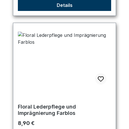
Details
Floral Lederpflege und
Imprägnierung Farblos
Regulärer Preis:
8,90 €