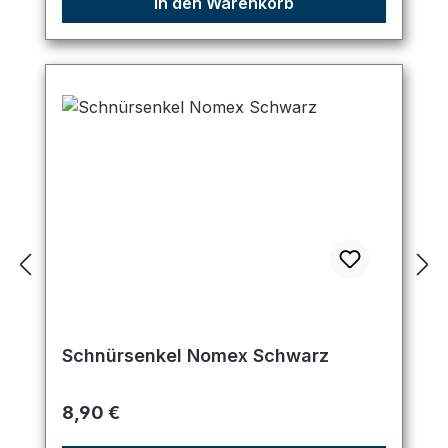
In den Warenkorb
Schnürsenkel Nomex Schwarz
Regulärer Preis:
8,90 €