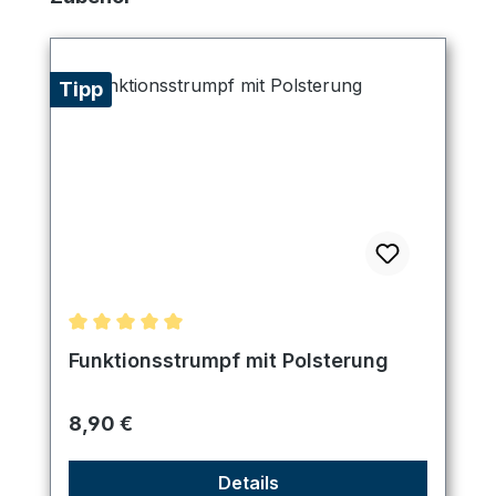
Tipp
Durchschnittliche Bewertung von 5 von 5 Sternen
Funktionsstrumpf mit Polsterung
Regulärer Preis:
8,90 €
Details