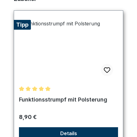
Tipp
Durchschnittliche Bewertung von 5 von 5 Sternen
Funktionsstrumpf mit Polsterung
Regulärer Preis:
8,90 €
Details