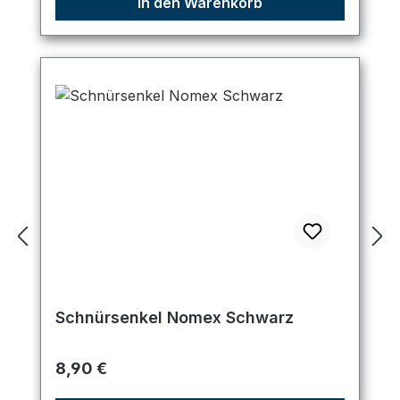
In den Warenkorb
Schnürsenkel Nomex Schwarz
Regulärer Preis:
8,90 €