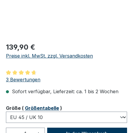
Regulärer Preis:
139,90 €
Preise inkl. MwSt. zzgl. Versandkosten
Durchschnittliche Bewertung von 4.67 von 5 Sternen
3 Bewertungen
Sofort verfügbar, Lieferzeit: ca. 1 bis 2 Wochen
auswählen
Größe
(
Größentabelle
)
Produkt Anzahl: Gib den gewünschten We