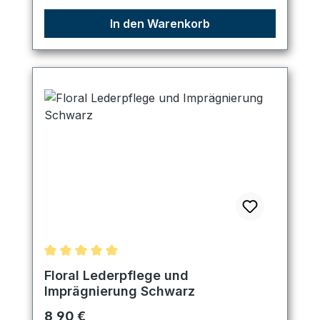
In den Warenkorb
Durchschnittliche Bewertung von 5 von 5 Sternen
Floral Lederpflege und
Imprägnierung Schwarz
Regulärer Preis:
8,90 €