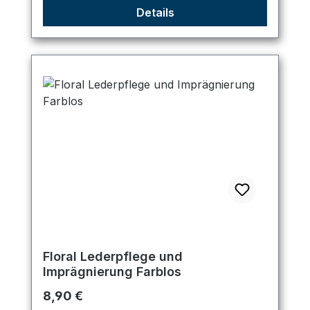
Details
Floral Lederpflege und
Imprägnierung Farblos
Regulärer Preis:
8,90 €