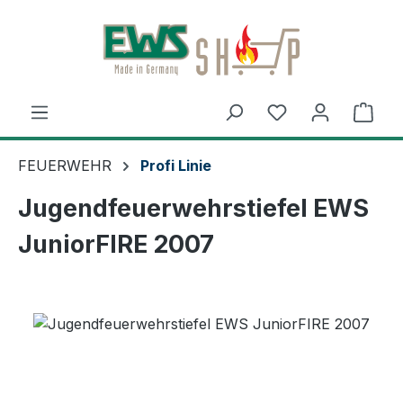
Zum Hauptinhalt springen
Ware
FEUERWEHR
Profi Linie
Jugendfeuerwehrstiefel EWS
JuniorFIRE 2007
Bildergalerie überspringen