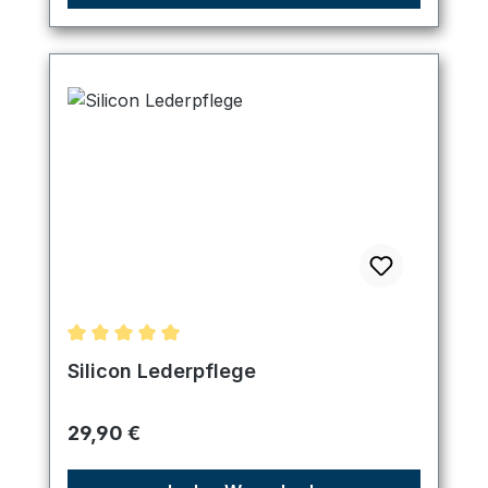
Durchschnittliche Bewertung von 5 von 5 Sternen
Silicon Lederpflege
Regulärer Preis:
29,90 €