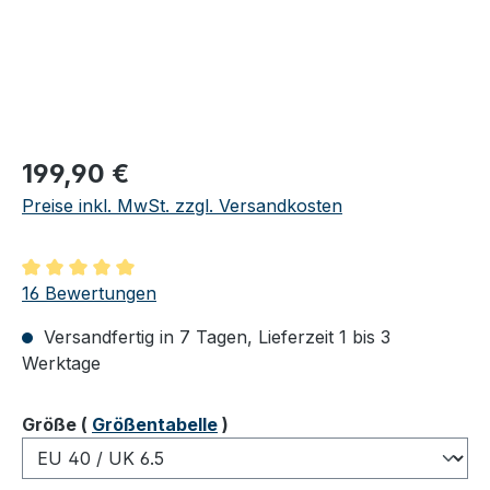
Regulärer Preis:
199,90 €
Preise inkl. MwSt. zzgl. Versandkosten
Durchschnittliche Bewertung von 5 von 5 Sternen
16 Bewertungen
Versandfertig in 7 Tagen, Lieferzeit 1 bis 3
Werktage
auswählen
Größe
(
Größentabelle
)