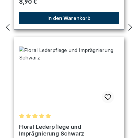
Regulärer Preis:
8,90 €
In den Warenkorb
Durchschnittliche Bewertung von 5 von 5 Sternen
Floral Lederpflege und
Imprägnierung Schwarz