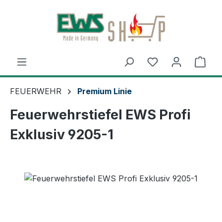
Zum Hauptinhalt springen
Ware
FEUERWEHR
Premium Linie
Feuerwehrstiefel EWS Profi
Exklusiv 9205-1
Bildergalerie überspringen