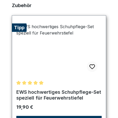
Produktgalerie überspringen
Zubehör
Tipp
Durchschnittliche Bewertung von 5 von 5 Sternen
EWS hochwertiges Schuhpflege-Set
speziell für Feuerwehrstiefel
Regulärer Preis:
19,90 €