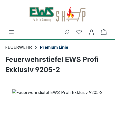
Zum Hauptinhalt springen
Ware
FEUERWEHR
Premium Linie
Feuerwehrstiefel EWS Profi
Exklusiv 9205-2
Bildergalerie überspringen