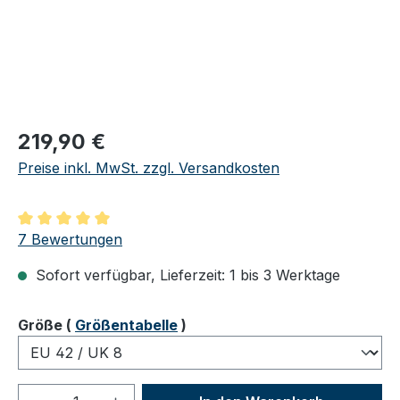
Regulärer Preis:
219,90 €
Preise inkl. MwSt. zzgl. Versandkosten
Durchschnittliche Bewertung von 5 von 5 Sternen
7 Bewertungen
Sofort verfügbar, Lieferzeit: 1 bis 3 Werktage
auswählen
Größe
(
Größentabelle
)
Produkt Anzahl: Gib den gewünschten We