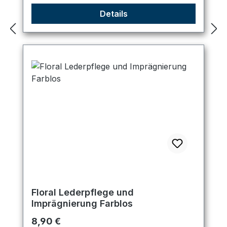
Details
Floral Lederpflege und
Imprägnierung Farblos
Regulärer Preis:
8,90 €