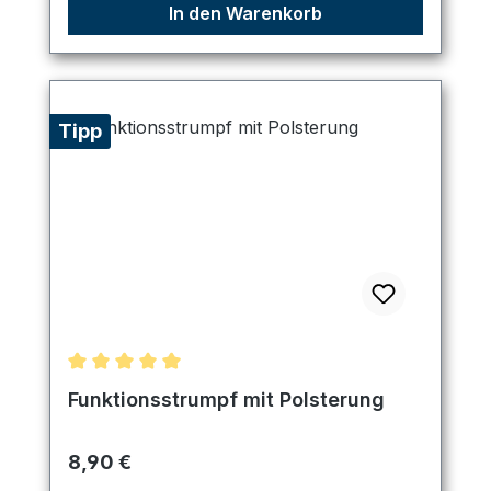
In den Warenkorb
Tipp
Durchschnittliche Bewertung von 5 von 5 Sternen
Funktionsstrumpf mit Polsterung
Regulärer Preis:
8,90 €