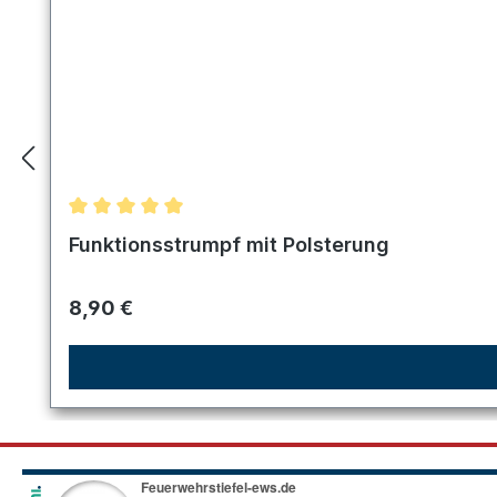
Durchschnittliche Bewertung von 5 von 5 Sternen
Funktionsstrumpf mit Polsterung
Regulärer Preis:
8,90 €