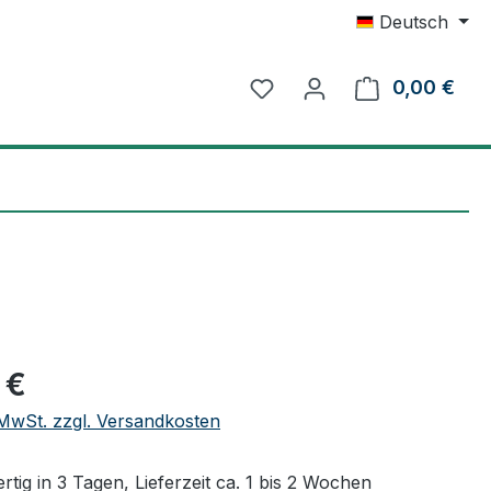
Deutsch
0,00 €
Ware
eis:
 €
. MwSt. zzgl. Versandkosten
tig in 3 Tagen, Lieferzeit ca. 1 bis 2 Wochen