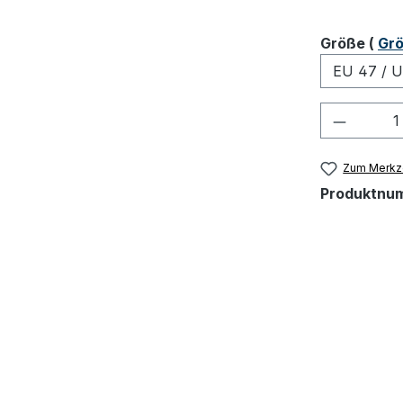
ausw
Größe
(
Grö
Produkt
Zum Merkze
Produktnu