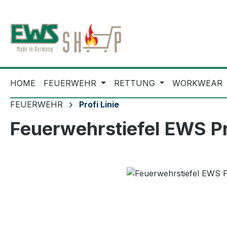
m Hauptinhalt springen
Zur Suche springen
Zur Hauptnavigation springen
HOME
FEUERWEHR
RETTUNG
WORKWEAR
FEUERWEHR
Profi Linie
Feuerwehrstiefel EWS Pr
Bildergalerie überspringen