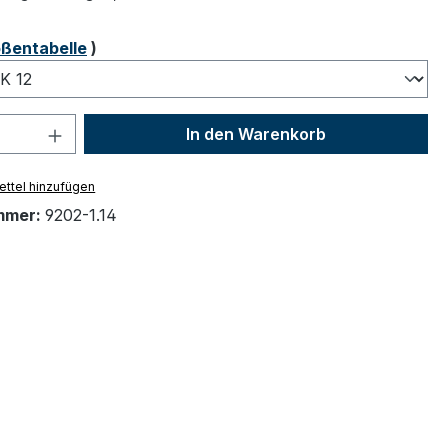
ählen
ßentabelle
)
 Anzahl: Gib den gewünschten Wert ein 
In den Warenkorb
ttel hinzufügen
mmer:
9202-1.14