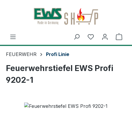
Zum Hauptinhalt springen
Ware
FEUERWEHR
Profi Linie
Feuerwehrstiefel EWS Profi
9202-1
Bildergalerie überspringen