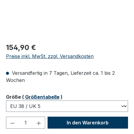
Regulärer Preis:
154,90 €
Preise inkl. MwSt. zzgl. Versandkosten
Versandfertig in 7 Tagen, Lieferzeit ca. 1 bis 2
Wochen
auswählen
Größe
(
Größentabelle
)
Produkt Anzahl: Gib den gewünschten We
In den Warenkorb