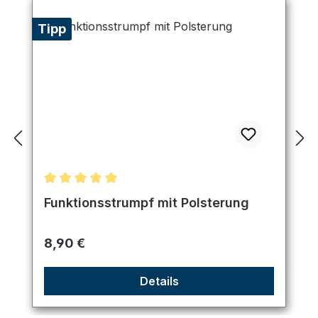
Tipp
Durchschnittliche Bewertung von 5 von 5 Sternen
Funktionsstrumpf mit Polsterung
Regulärer Preis:
8,90 €
Details