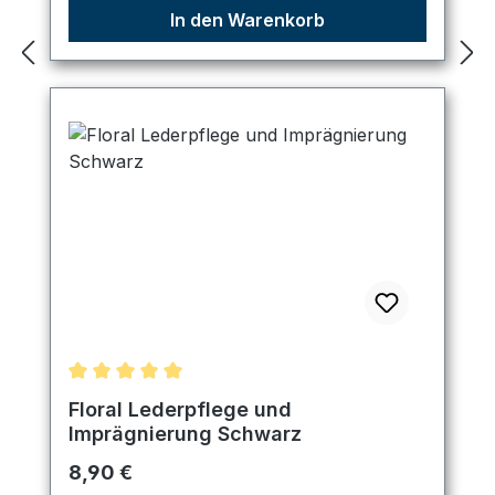
In den Warenkorb
Durchschnittliche Bewertung von 5 von 5 Sternen
Floral Lederpflege und
Imprägnierung Schwarz
Regulärer Preis:
8,90 €