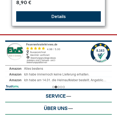
Regulärer Preis:
8,90 €
Details
SERVICE
ÜBER UNS