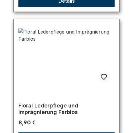
Details
Floral Lederpflege und
Imprägnierung Farblos
Regulärer Preis:
8,90 €