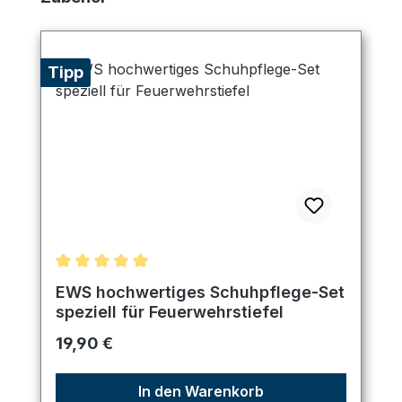
Tipp
Durchschnittliche Bewertung von 5 von 5 Sternen
EWS hochwertiges Schuhpflege-Set
speziell für Feuerwehrstiefel
Regulärer Preis:
19,90 €
In den Warenkorb