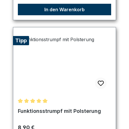
In den Warenkorb
Tipp
Durchschnittliche Bewertung von 5 von 5 Sternen
Funktionsstrumpf mit Polsterung
Regulärer Preis:
8,90 €