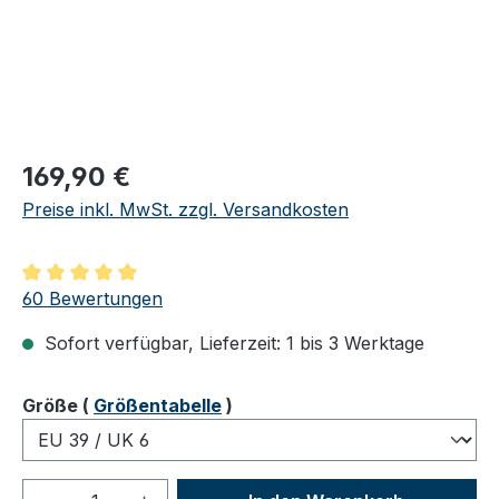
Regulärer Preis:
169,90 €
Preise inkl. MwSt. zzgl. Versandkosten
Durchschnittliche Bewertung von 4.98 von 5 Sternen
60 Bewertungen
Sofort verfügbar, Lieferzeit: 1 bis 3 Werktage
auswählen
Größe
(
Größentabelle
)
Produkt Anzahl: Gib den gewünschten We