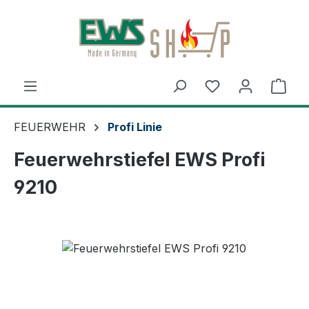
Zum Hauptinhalt springen
Ware
FEUERWEHR
Profi Linie
Feuerwehrstiefel EWS Profi
9210
Bildergalerie überspringen