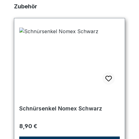
Produktgalerie überspringen
Zubehör
Schnürsenkel Nomex Schwarz
Regulärer Preis:
8,90 €