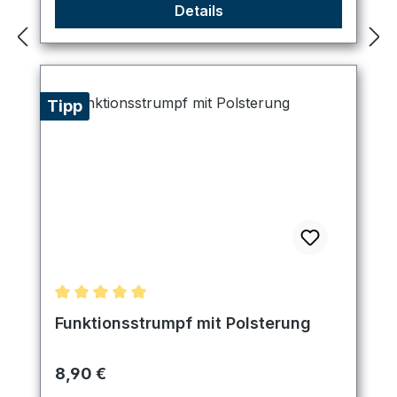
Details
Tipp
Durchschnittliche Bewertung von 5 von 5 Sternen
Funktionsstrumpf mit Polsterung
Regulärer Preis:
8,90 €