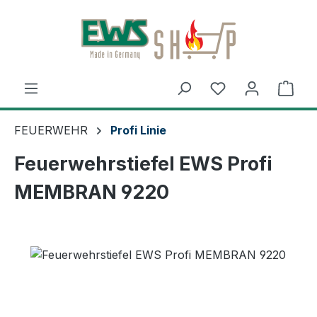
Zum Hauptinhalt springen
Ware
FEUERWEHR
Profi Linie
Feuerwehrstiefel EWS Profi
MEMBRAN 9220
Bildergalerie überspringen