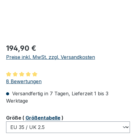
Regulärer Preis:
194,90 €
Preise inkl. MwSt. zzgl. Versandkosten
Durchschnittliche Bewertung von 5 von 5 Sternen
8 Bewertungen
Versandfertig in 7 Tagen, Lieferzeit 1 bis 3
Werktage
auswählen
Größe
(
Größentabelle
)