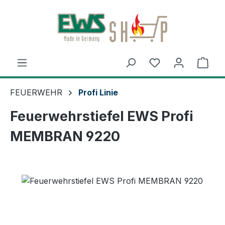
Zum Hauptinhalt springen
Ware
FEUERWEHR
Profi Linie
Feuerwehrstiefel EWS Profi
MEMBRAN 9220
Bildergalerie überspringen