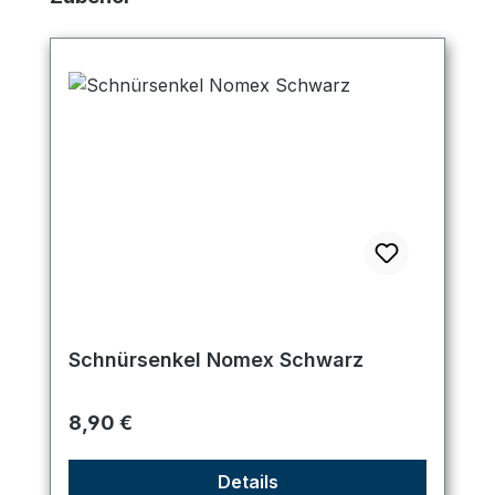
Schnürsenkel Nomex Schwarz
Regulärer Preis:
8,90 €
Details