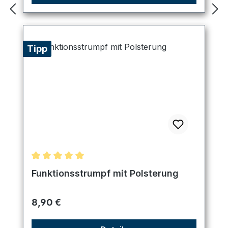
Tipp
Durchschnittliche Bewertung von 5 von 5 Sternen
Funktionsstrumpf mit Polsterung
Regulärer Preis:
8,90 €