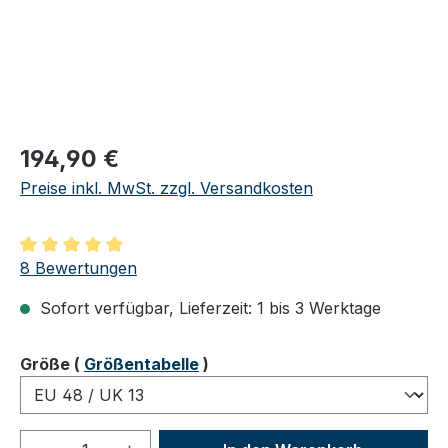
Regulärer Preis:
194,90 €
Preise inkl. MwSt. zzgl. Versandkosten
Durchschnittliche Bewertung von 5 von 5 Sternen
8 Bewertungen
Sofort verfügbar, Lieferzeit: 1 bis 3 Werktage
auswählen
Größe
(
Größentabelle
)
Produkt Anzahl: Gib den gewünschten We