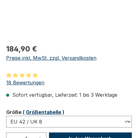
Regulärer Preis:
184,90 €
Preise inkl. MwSt. zzgl. Versandkosten
Durchschnittliche Bewertung von 5 von 5 Sternen
18 Bewertungen
Sofort verfügbar, Lieferzeit: 1 bis 3 Werktage
auswählen
Größe
(
Größentabelle
)
Produkt Anzahl: Gib den gewünschten We