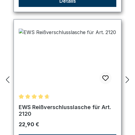
Details
Durchschnittliche Bewertung von 4.67 von 5 Ster
EWS Reißverschlusslasche für Art.
2120
Regulärer Preis:
22,90 €