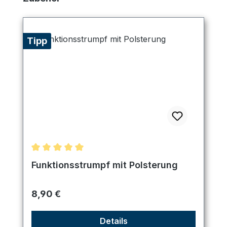
Tipp
Durchschnittliche Bewertung von 5 von 5 Sternen
Funktionsstrumpf mit Polsterung
Regulärer Preis:
8,90 €
Details