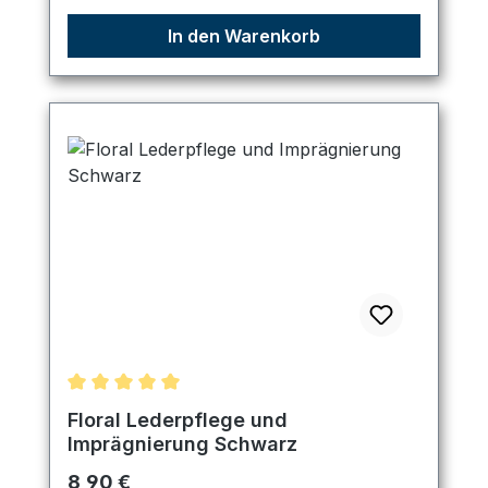
In den Warenkorb
Durchschnittliche Bewertung von 5 von 5 Sternen
Floral Lederpflege und
Imprägnierung Schwarz
Regulärer Preis:
8,90 €