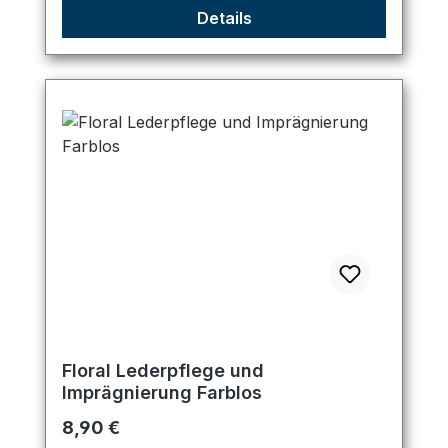
Details
Floral Lederpflege und
Imprägnierung Farblos
Regulärer Preis:
8,90 €