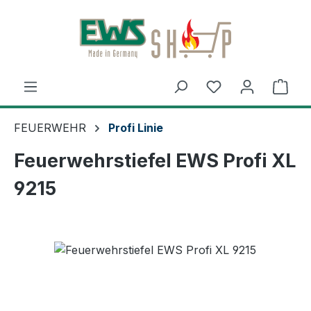
Zum Hauptinhalt springen
Ware
FEUERWEHR
Profi Linie
Feuerwehrstiefel EWS Profi XL
9215
Bildergalerie überspringen