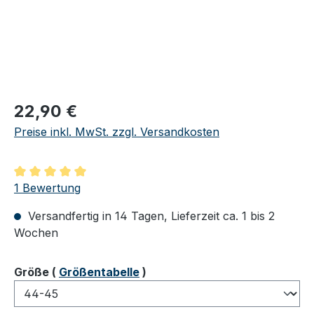
Regulärer Preis:
22,90 €
Preise inkl. MwSt. zzgl. Versandkosten
Durchschnittliche Bewertung von 5 von 5 Sternen
1 Bewertung
Versandfertig in 14 Tagen, Lieferzeit ca. 1 bis 2
Wochen
auswählen
Größe
(
Größentabelle
)