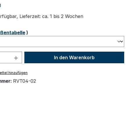
tliche Bewertung von 5 von 5 Sternen
g
fügbar, Lieferzeit: ca. 1 bis 2 Wochen
ählen
ßentabelle
)
 Anzahl: Gib den gewünschten Wert ein 
In den Warenkorb
ttel hinzufügen
mmer:
RVT04-02