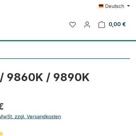
Deutsch
0,00 €
Ware
 / 9860K / 9890K
eis:
€
. MwSt. zzgl. Versandkosten