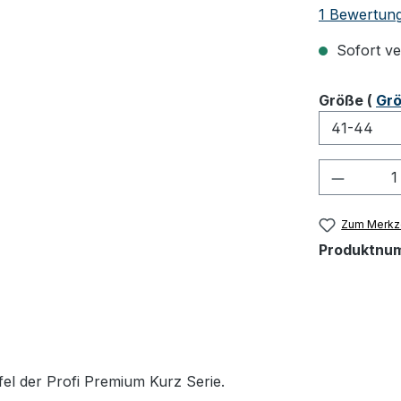
Durchschnit
1 Bewertun
Sofort ver
ausw
Größe
(
Grö
Produkt
Zum Merkze
Produktnu
fel der Profi Premium Kurz Serie.