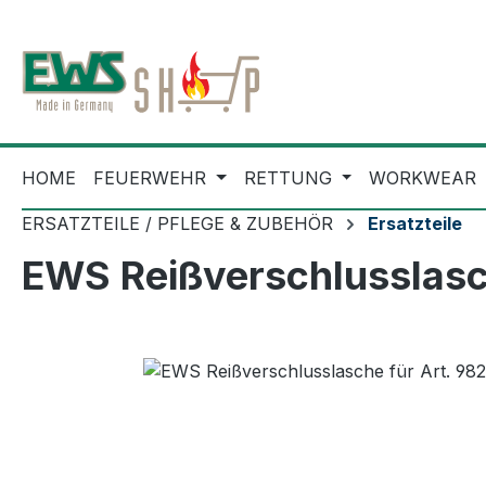
m Hauptinhalt springen
Zur Suche springen
Zur Hauptnavigation springen
HOME
FEUERWEHR
RETTUNG
WORKWEAR
ERSATZTEILE / PFLEGE & ZUBEHÖR
Ersatzteile
EWS Reißverschlusslasc
Bildergalerie überspringen