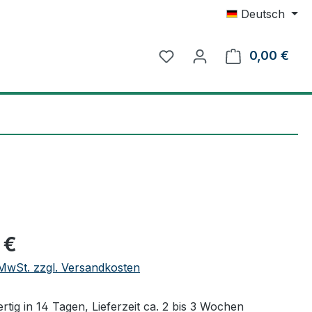
Deutsch
0,00 €
Ware
eis:
 €
. MwSt. zzgl. Versandkosten
tig in 14 Tagen, Lieferzeit ca. 2 bis 3 Wochen