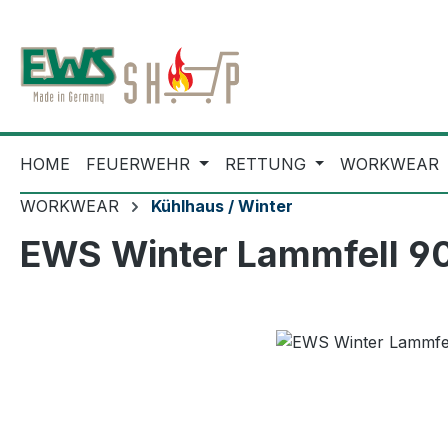
m Hauptinhalt springen
Zur Suche springen
Zur Hauptnavigation springen
HOME
FEUERWEHR
RETTUNG
WORKWEAR
WORKWEAR
Kühlhaus / Winter
EWS Winter Lammfell 9
Bildergalerie überspringen