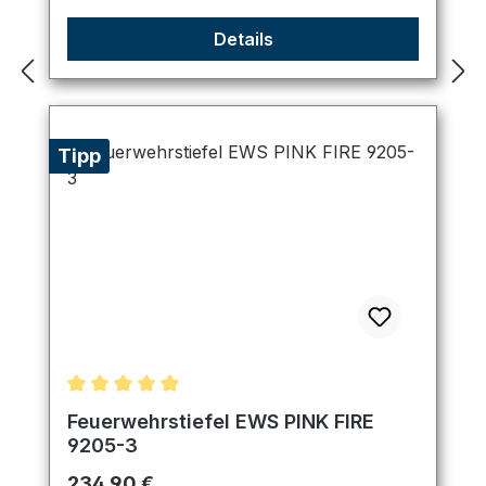
Details
Tipp
Durchschnittliche Bewertung von 5 von 5 Sternen
Feuerwehrstiefel EWS PINK FIRE
9205-3
Regulärer Preis:
234,90 €