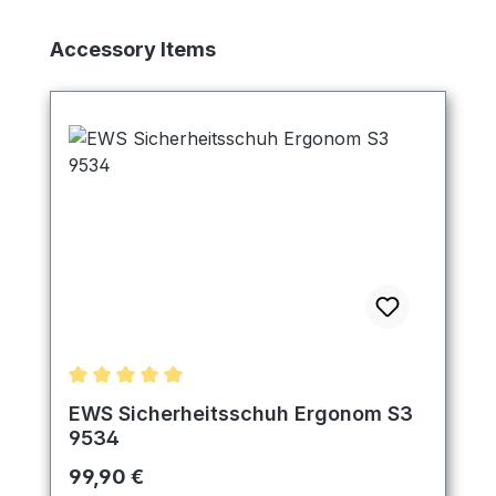
Produktgalerie überspringen
Accessory Items
Durchschnittliche Bewertung von 5 von 5 Sternen
EWS Sicherheitsschuh Ergonom S3
9534
Regulärer Preis:
99,90 €