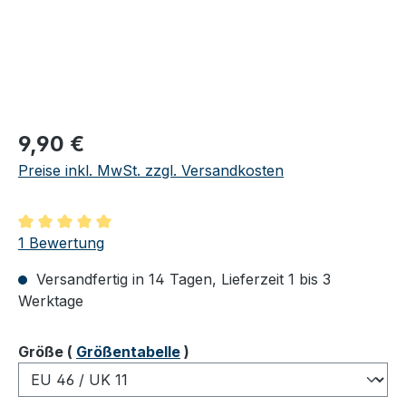
Regulärer Preis:
9,90 €
Preise inkl. MwSt. zzgl. Versandkosten
Durchschnittliche Bewertung von 5 von 5 Sternen
1 Bewertung
Versandfertig in 14 Tagen, Lieferzeit 1 bis 3
Werktage
auswählen
Größe
(
Größentabelle
)