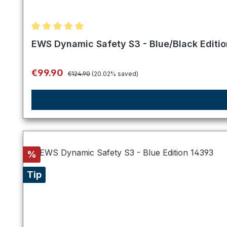
Average rating of 5 out of 5 stars
EWS Dynamic Safety S3 - Blue/Black Editi
Regular price:
Sale price:
€99.90
€124.90
(20.02% saved)
Discount
%
Tip