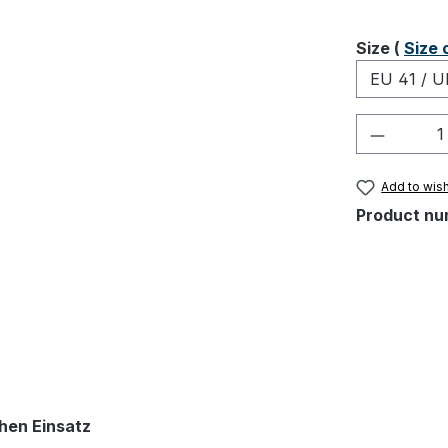
Select
Size (
Size 
Product 
Add to wish
Product nu
chen Einsatz