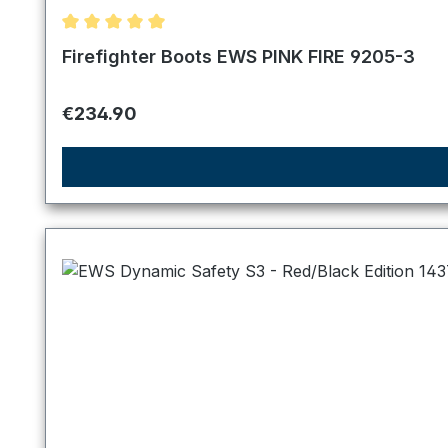
Average rating of 5 out of 5 stars
Firefighter Boots EWS PINK FIRE 9205-3
Regular price:
€234.90