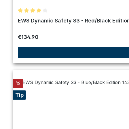
Average rating of 4 out of 5 stars
EWS Dynamic Safety S3 - Red/Black Editio
Regular price:
€134.90
Discount
%
Tip