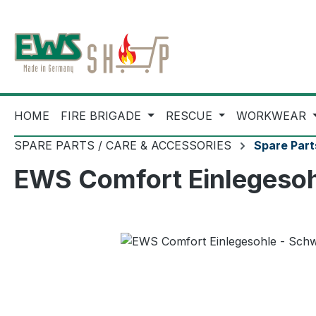
ip to main content
Skip to search
Skip to main navigation
HOME
FIRE BRIGADE
RESCUE
WORKWEAR
SPARE PARTS / CARE & ACCESSORIES
Spare Part
EWS Comfort Einlegesoh
Skip image gallery