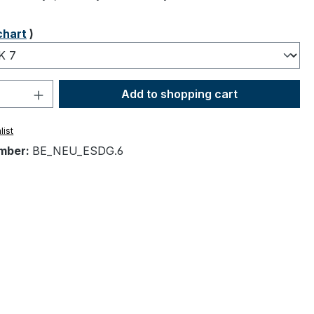
chart
)
Quantity: Enter the desired amount or 
Add to shopping cart
list
mber:
BE_NEU_ESDG.6