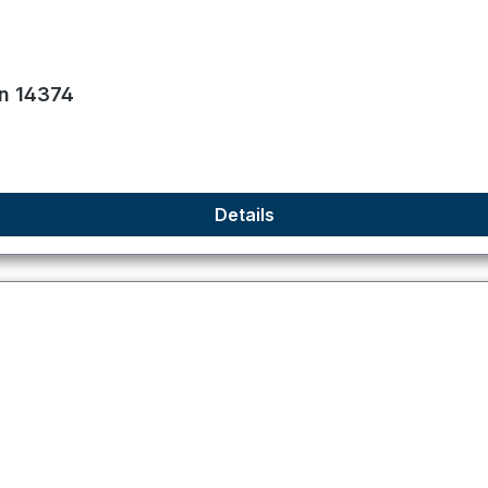
on 14374
Details