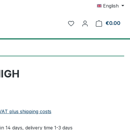
English
€0.00
Shop
HIGH
e:
 VAT plus shipping costs
in 14 days, delivery time 1-3 days