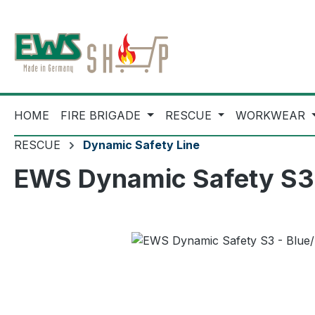
ip to main content
Skip to search
Skip to main navigation
HOME
FIRE BRIGADE
RESCUE
WORKWEAR
RESCUE
Dynamic Safety Line
EWS Dynamic Safety S3 -
Skip image gallery