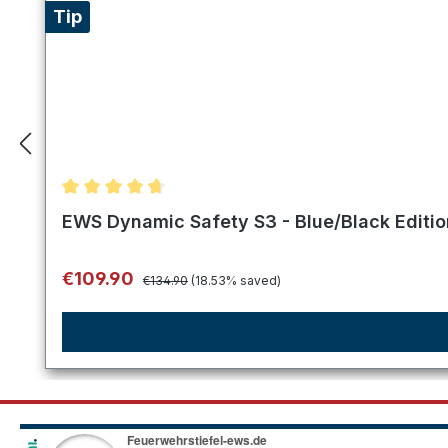
Tip
Average rating of 4.75 out of 5 stars
EWS Dynamic Safety S3 - Blue/Black Editi
Regular price:
Sale price:
€109.90
€134.90
(18.53% saved)