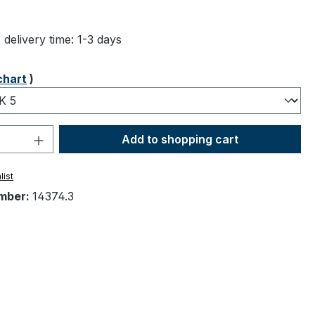
ng of 5 out of 5 stars
 delivery time: 1-3 days
chart
)
Quantity: Enter the desired amount or 
Add to shopping cart
list
mber:
14374.3