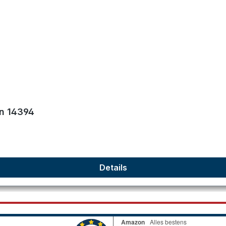
on 14394
Details