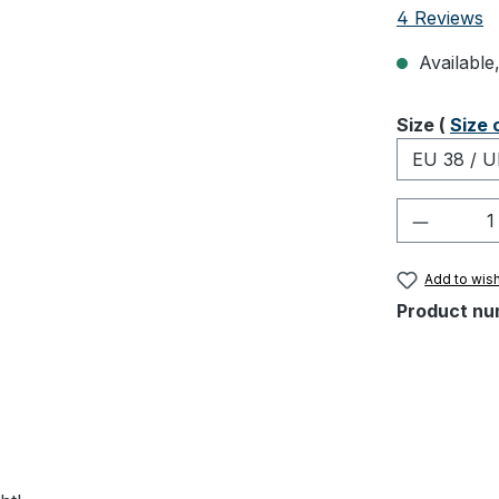
Average rati
4 Reviews
Available,
Select
Size (
Size 
Product 
Add to wish
Product nu