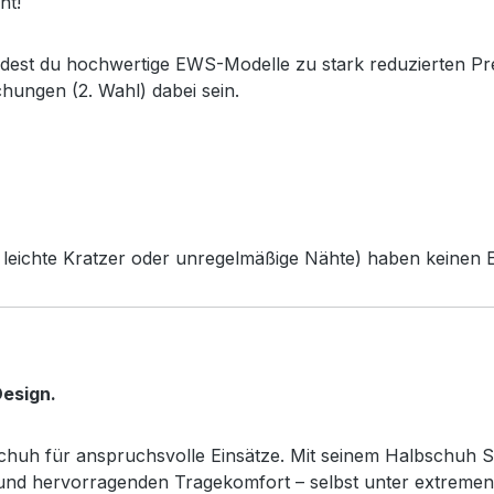
ht!
ndest du hochwertige EWS-Modelle zu stark reduzierten Pr
chungen (2. Wahl) dabei sein.
leichte Kratzer oder unregelmäßige Nähte) haben keinen Ei
esign.
sschuh für anspruchsvolle Einsätze. Mit seinem Halbschuh S
z und hervorragenden Tragekomfort – selbst unter extreme