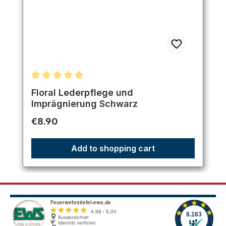
Average rating of 5 out of 5 stars
Floral Lederpflege und
Imprägnierung Schwarz
Regular price:
€8.90
Add to shopping cart