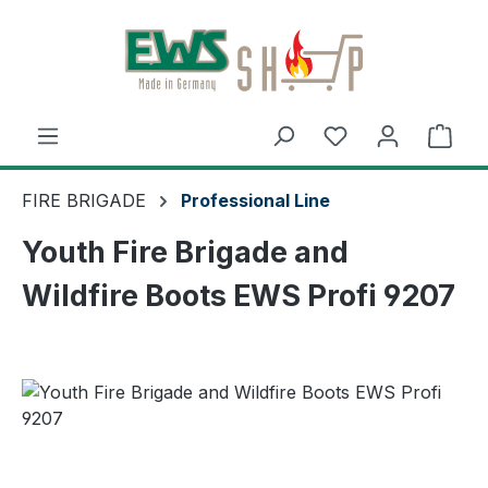
Skip to main content
Shop
FIRE BRIGADE
Professional Line
Youth Fire Brigade and
Wildfire Boots EWS Profi 9207
Skip image gallery