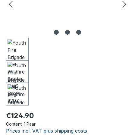
Regular price:
€124.90
Content:
1 Paar
Prices incl. VAT plus shipping costs