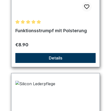
Average rating of 5 out of 5 stars
Funktionsstrumpf mit Polsterung
Regular price:
€8.90
Details