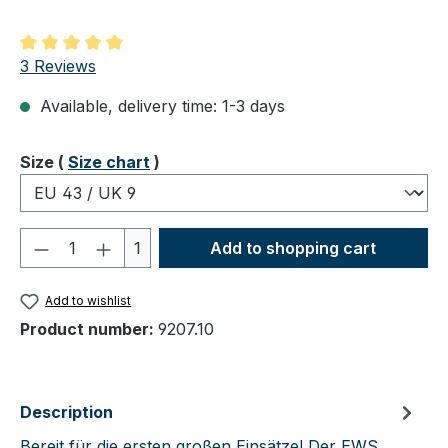
Average rating of 5 out of 5 stars
3 Reviews
Available, delivery time: 1-3 days
Select
Size (
Size chart
)
Product Quantity: Enter the desired amou
1
Add to shopping cart
Add to wishlist
Product number:
9207.10
Description
Bereit für die ersten großen Einsätze! Der EWS