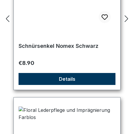
Schnürsenkel Nomex Schwarz
Regular price:
€8.90
Details