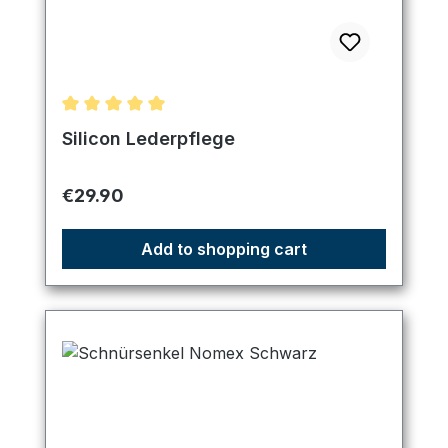
Average rating of 5 out of 5 stars
Silicon Lederpflege
Regular price:
€29.90
Add to shopping cart