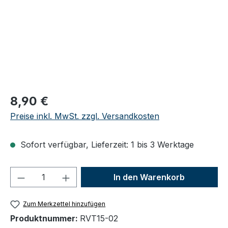
Regulärer Preis:
8,90 €
Preise inkl. MwSt. zzgl. Versandkosten
Sofort verfügbar, Lieferzeit: 1 bis 3 Werktage
Produkt Anzahl: Gib den gewünschten We
In den Warenkorb
Zum Merkzettel hinzufügen
Produktnummer:
RVT15-02