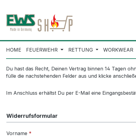
m Hauptinhalt springen
Zur Suche springen
Zur Hauptnavigation springen
HOME
FEUERWEHR
RETTUNG
WORKWEAR
Du hast das Recht, Deinen Vertrag binnen 14 Tagen ohn
fülle die nachstehenden Felder aus und klicke anschlie
Im Anschluss erhältst Du per E-Mail eine Eingangsbest
Widerrufsformular
Vorname
*