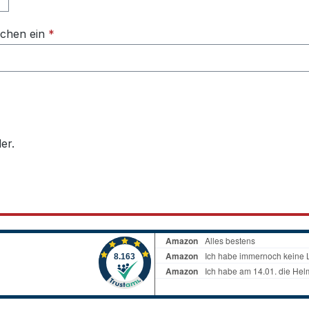
ichen ein
*
er.