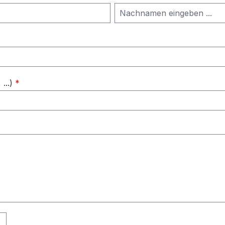
...)
*