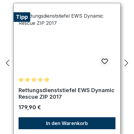
Tipp
Durchschnittliche Bewertung von 4.89 von 5 Ster
Rettungsdienststiefel EWS Dynamic
Rescue ZIP 2017
Regulärer Preis:
179,90 €
In den Warenkorb