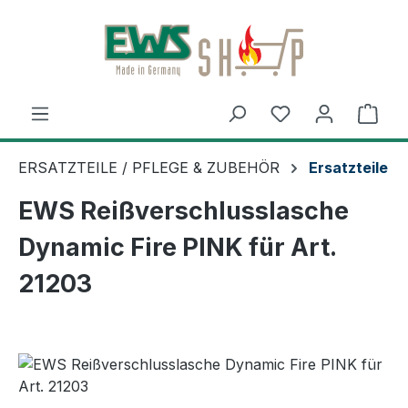
Zum Hauptinhalt springen
Ware
ERSATZTEILE / PFLEGE & ZUBEHÖR
Ersatzteile
EWS Reißverschlusslasche
Dynamic Fire PINK für Art.
21203
Bildergalerie überspringen