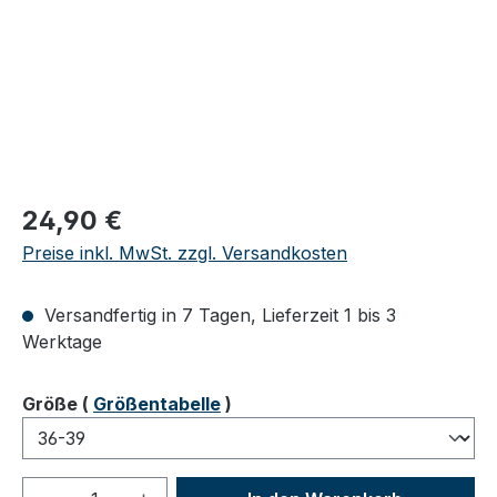
Regulärer Preis:
24,90 €
Preise inkl. MwSt. zzgl. Versandkosten
Versandfertig in 7 Tagen, Lieferzeit 1 bis 3
Werktage
auswählen
Größe
(
Größentabelle
)
Produkt Anzahl: Gib den gewünschten We