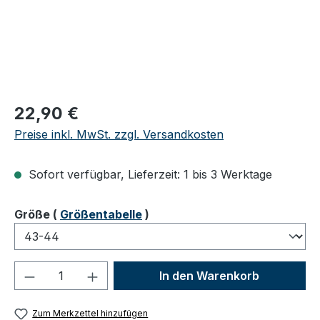
Regulärer Preis:
22,90 €
Preise inkl. MwSt. zzgl. Versandkosten
Sofort verfügbar, Lieferzeit: 1 bis 3 Werktage
auswählen
Größe
(
Größentabelle
)
Produkt Anzahl: Gib den gewünschten We
In den Warenkorb
Zum Merkzettel hinzufügen