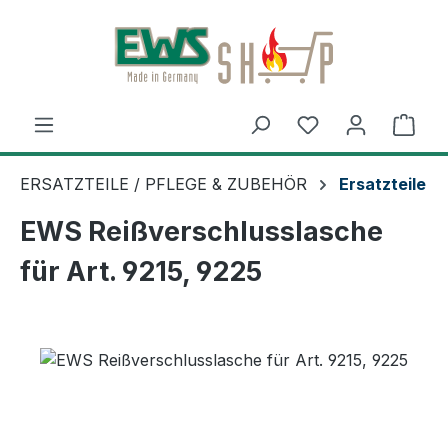
Zum Hauptinhalt springen
Ware
ERSATZTEILE / PFLEGE & ZUBEHÖR
Ersatzteile
EWS Reißverschlusslasche
für Art. 9215, 9225
Bildergalerie überspringen