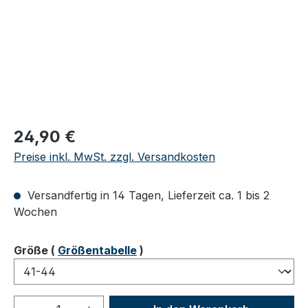
Regulärer Preis:
24,90 €
Preise inkl. MwSt. zzgl. Versandkosten
Versandfertig in 14 Tagen, Lieferzeit ca. 1 bis 2
Wochen
auswählen
Größe
(
Größentabelle
)
Produkt Anzahl: Gib den gewünschten We