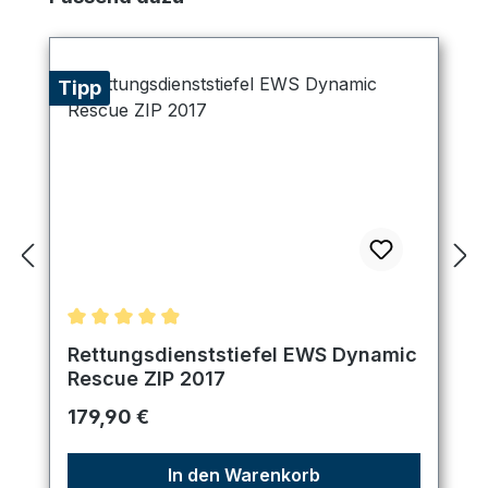
Tipp
Durchschnittliche Bewertung von 4.89 von 5 Ster
Rettungsdienststiefel EWS Dynamic
Rescue ZIP 2017
Regulärer Preis:
179,90 €
In den Warenkorb